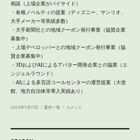
相談（上場企業がバイサイド）
・各種ノベルティの提案（ディズニー、サンリオ、
大手メーカー等実績多数）
・大手新聞社との地域クーポン発行事業（協賛企業
募集中）
・上場デベロッパーとの地域クーポン発行事業（協
賛企業募集中）
・3DおよびAIによるアバター開発企業との協業（エ
ンジェルラウンド）
・AIによる多言語コールセンターの運営提案（大使
館、地方自治体等導入実績あり）
投
カ
2023
2023年11月17日
案件一覧
コメント
稿
テ
年
日:
ゴ
7
リ
月
ー
度
以